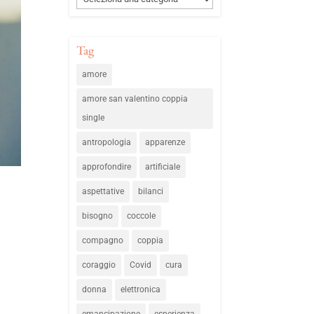
Tag
amore
amore san valentino coppia
single
antropologia
apparenze
approfondire
artificiale
aspettative
bilanci
bisogno
coccole
compagno
coppia
coraggio
Covid
cura
donna
elettronica
emancipazione
esperienza