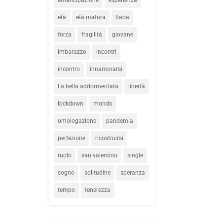
età
età matura
fiaba
forza
fragilità
giovane
imbarazzo
incontri
incontro
innamorarsi
La bella addormentata
libertà
lockdown
mondo
omologazione
pandemia
perfezione
ricostruirsi
ruolo
san valentino
single
sogno
solitudine
speranza
tempo
tenerezza