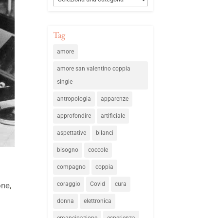
Tag
amore
amore san valentino coppia
single
antropologia
apparenze
approfondire
artificiale
aspettative
bilanci
bisogno
coccole
compagno
coppia
coraggio
Covid
cura
one
,
donna
elettronica
emancipazione
esperienza