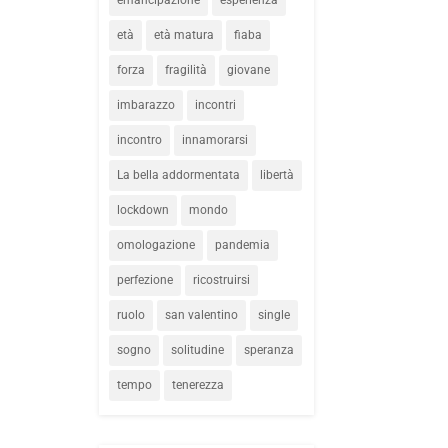
età
età matura
fiaba
forza
fragilità
giovane
imbarazzo
incontri
incontro
innamorarsi
La bella addormentata
libertà
lockdown
mondo
omologazione
pandemia
perfezione
ricostruirsi
ruolo
san valentino
single
sogno
solitudine
speranza
tempo
tenerezza