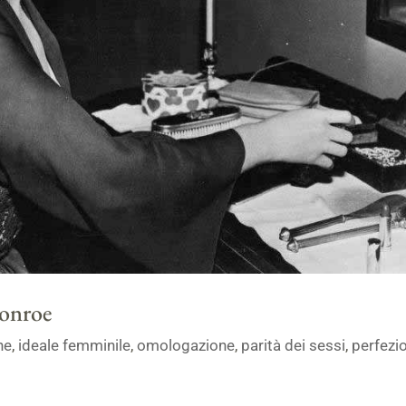
onroe
ne
,
ideale femminile
,
omologazione
,
parità dei sessi
,
perfezi