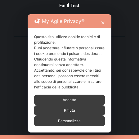
Fai Il Test
Contatti
My Agile Privacy®
✕
Privacy Policy
Questo sito utilizza cookie tecnici e di
profilazione.
Puoi accettare, rifiutare o personalizzare
Via Tenivelli 1 – 10143 Torino
i cookie premendo i pulsanti desiderati.
Chiudendo questa informativa
continuerai senza accettare.

info@amarcordincontri.it
Accettando, sei consapevole che i tuoi
dati personali possono essere raccolti
allo scopo di personalizzare e misurare

l'efficacia della pubblicità.
+39 333 440 1185
Accetta

Seguici su Facebook
Rifiuta
Personalizza