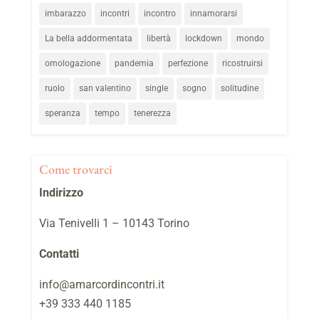
imbarazzo
incontri
incontro
innamorarsi
La bella addormentata
libertà
lockdown
mondo
omologazione
pandemia
perfezione
ricostruirsi
ruolo
san valentino
single
sogno
solitudine
speranza
tempo
tenerezza
Come trovarci
Indirizzo
Via Tenivelli 1 – 10143 Torino
Contatti
info@amarcordincontri.it
+39 333 440 1185