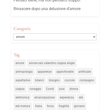
Pensaci bene, ma non pensarci troppo!
Rinascere dopo una delusione d’amore
Categorie
Categorie
Tag
amore
amore san valentino coppia single
antropologia
apparenze
approfondire
artificiale
aspettative
bilanci
bisogno
coccole
compagno
coppia
coraggio
Covid
cura
donna
elettronica
emancipazione
esperienza
età
età matura
fiaba
forza
fragilità
giovane