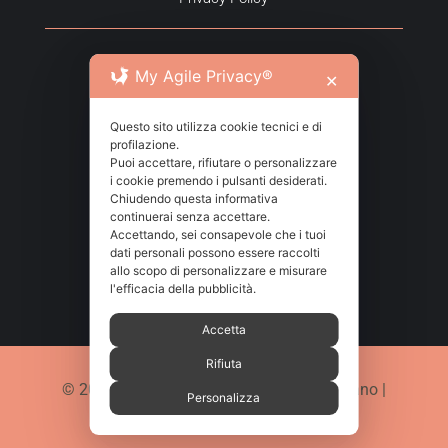
Via Tenivelli 1 – 10143 Torino
My Agile Privacy®
✕
Questo sito utilizza cookie tecnici e di

info@amarcordincontri.it
profilazione.
Puoi accettare, rifiutare o personalizzare
i cookie premendo i pulsanti desiderati.

+39 333 440 1185
Chiudendo questa informativa
continuerai senza accettare.
Accettando, sei consapevole che i tuoi

Seguici su Facebook
dati personali possono essere raccolti
allo scopo di personalizzare e misurare
l'efficacia della pubblicità.
Accetta
Rifiuta
© 2026 Amarcord incontri – Chiara Scorrano |
Personalizza
P.IVA 12297230018