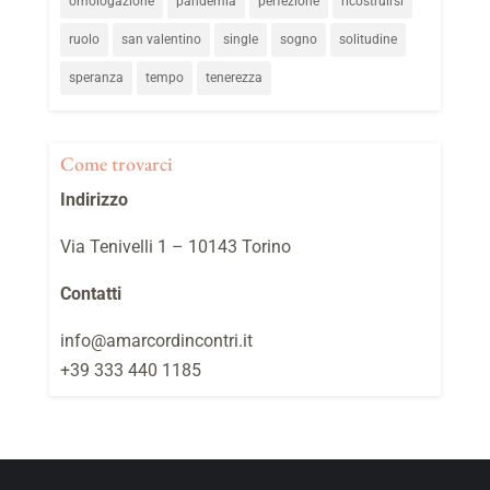
omologazione
pandemia
perfezione
ricostruirsi
ruolo
san valentino
single
sogno
solitudine
speranza
tempo
tenerezza
Come trovarci
Indirizzo
Via Tenivelli 1 – 10143 Torino
Contatti
info@amarcordincontri.it
+39 333 440 1185