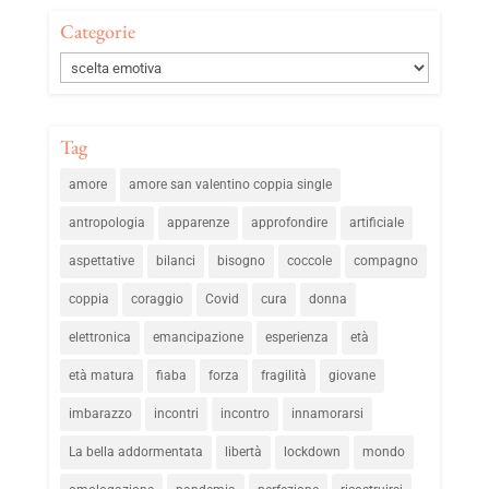
Categorie
Categorie
Tag
amore
amore san valentino coppia single
antropologia
apparenze
approfondire
artificiale
aspettative
bilanci
bisogno
coccole
compagno
coppia
coraggio
Covid
cura
donna
elettronica
emancipazione
esperienza
età
età matura
fiaba
forza
fragilità
giovane
imbarazzo
incontri
incontro
innamorarsi
La bella addormentata
libertà
lockdown
mondo