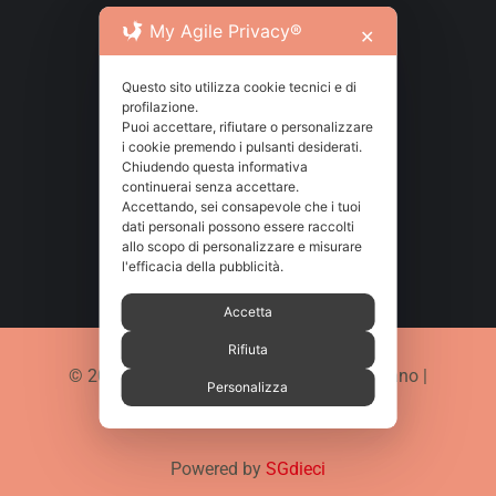
Via Tenivelli 1 – 10143 Torino
My Agile Privacy®
✕
Questo sito utilizza cookie tecnici e di

info@amarcordincontri.it
profilazione.
Puoi accettare, rifiutare o personalizzare
i cookie premendo i pulsanti desiderati.

+39 333 440 1185
Chiudendo questa informativa
continuerai senza accettare.
Accettando, sei consapevole che i tuoi

Seguici su Facebook
dati personali possono essere raccolti
allo scopo di personalizzare e misurare
l'efficacia della pubblicità.
Accetta
Rifiuta
© 2026 Amarcord incontri – Chiara Scorrano |
Personalizza
P.IVA 12297230018
Powered by
SGdieci