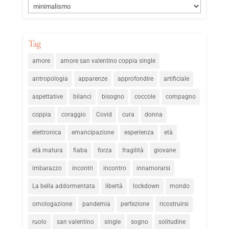
Categorie
Tag
amore
amore san valentino coppia single
antropologia
apparenze
approfondire
artificiale
aspettative
bilanci
bisogno
coccole
compagno
coppia
coraggio
Covid
cura
donna
elettronica
emancipazione
esperienza
età
età matura
fiaba
forza
fragilità
giovane
imbarazzo
incontri
incontro
innamorarsi
La bella addormentata
libertà
lockdown
mondo
omologazione
pandemia
perfezione
ricostruirsi
ruolo
san valentino
single
sogno
solitudine